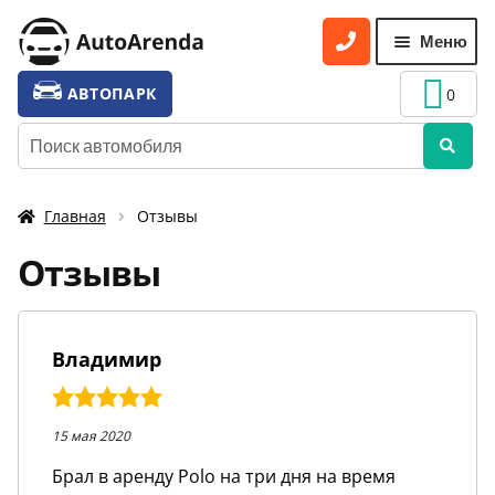
Перейти
Перейти
Меню
к
к
навигации
содержимому
УСЛУГИ
Разве
АВТОПАРК
0
вложе
ТАРИФЫ
Искать:
меню
О НАС
Главная
Отзывы
УСЛОВИЯ АРЕНДЫ
Отзывы
ОТЗЫВЫ
АКЦИИ
Владимир
КОНТАКТЫ
5,0
rating
15 мая 2020
Брал в аренду Polo на три дня на время