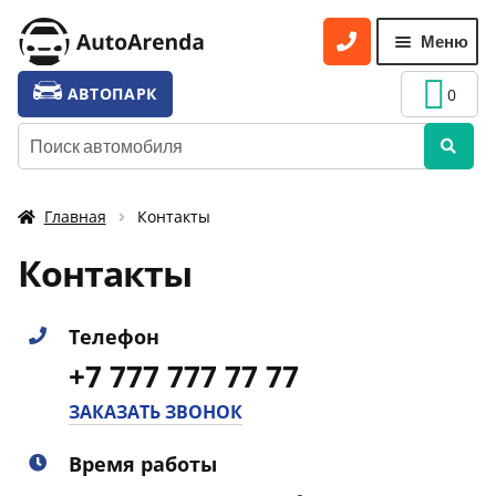
Перейти
Перейти
Меню
к
к
навигации
содержимому
УСЛУГИ
Разве
АВТОПАРК
0
вложе
ТАРИФЫ
Искать:
меню
О НАС
Главная
Контакты
УСЛОВИЯ АРЕНДЫ
Контакты
ОТЗЫВЫ
АКЦИИ
Телефон
КОНТАКТЫ
+7 777 777 77 77
ЗАКАЗАТЬ ЗВОНОК
Время работы